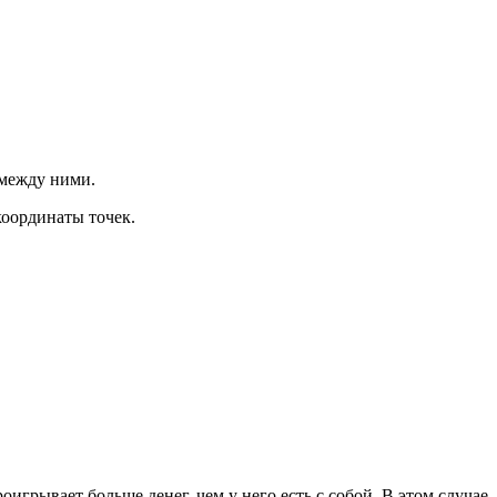
 между ними.
 координаты точек.
оигрывает больше денег, чем у него есть с собой. В этом случае