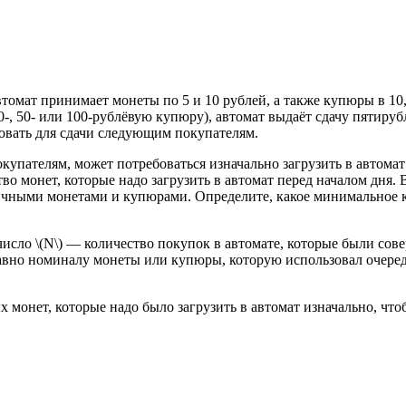
томат принимает монеты по 5 и 10 рублей, а также купюры в 10, 
0-, 50- или 100-рублёвую купюру), автомат выдаёт сдачу пятиру
зовать для сдачи следующим покупателям.
окупателям, может потребоваться изначально загрузить в автома
о монет, которые надо загрузить в автомат перед началом дня. 
личными монетами и купюрами. Определите, какое минимальное 
сло \(N\) — количество покупок в автомате, которые были соверше
х равно номиналу монеты или купюры, которую использовал очер
монет, которые надо было загрузить в автомат изначально, что