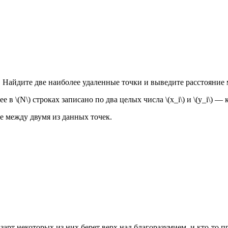
. Найдите две наиболее удаленные точки и выведите расстояние
 в \(N\) строках записано по два целых числа \(x_i\) и \(y_i\) —
 между двумя из данных точек.
арт некоторых из них берет верх над благоразумием, и кто-то пр