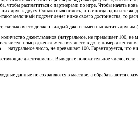
ба, чтобы расплатиться с партнерами по игре. Чтобы начать нов
у них друг к другу. Однако выяснилось, что иногда одни и те же
тают мелочный подсчет денег ниже своего достоинства, то расч
, сколько всего должен каждый джентльмен выплатить другим (
количество джентльменов (натуральное, не превышает 100, не ме
 троек чисел: номер джентльмена взявшего в долг, номер джентл
— натуральное число, не превышает 100. Гарантируется, что ни 
ствующие джентльмены. Выведите положительное число, если э
входные данные не сохраняются в массиве, а обрабатыаются сраз