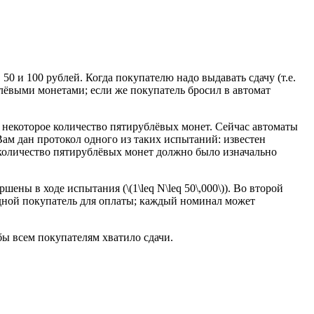
50 и 100 рублей. Когда покупателю надо выдавать сдачу (т.е.
блёвыми монетами; если же покупатель бросил в автомат
т некоторое количество пятирублёвых монет. Сейчас автоматы
Вам дан протокол одного из таких испытаний: известен
количество пятирублёвых монет должно было изначально
ны в ходе испытания (\(1\leq N\leq 50\,000\)). Во второй
едной покупатель для оплаты; каждый номинал может
бы всем покупателям хватило сдачи.