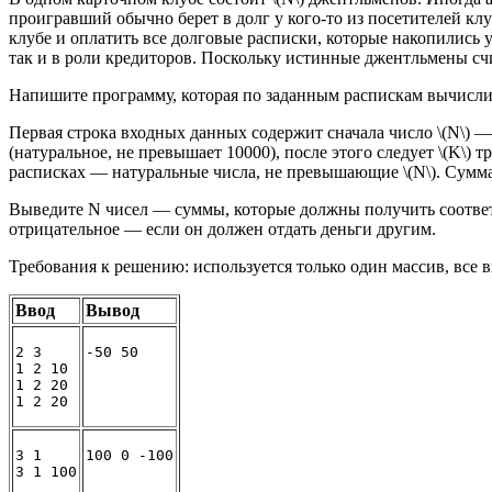
проигравший обычно берет в долг у кого-то из посетителей клу
клубе и оплатить все долговые расписки, которые накопились 
так и в роли кредиторов. Поскольку истинные джентльмены счи
Напишите программу, которая по заданным распискам вычислит
Первая строка входных данных содержит сначала число \(N\) — 
(натуральное, не превышает 10000), после этого следует \(K\)
расписках — натуральные числа, не превышающие \(N\). Сумма 
Выведите N чисел — суммы, которые должны получить соответ
отрицательное — если он должен отдать деньги другим.
Требования к решению: используется только один массив, все 
Ввод
Вывод
2 3

-50 50
1 2 10

1 2 20

1 2 20
3 1

100 0 -100
3 1 100