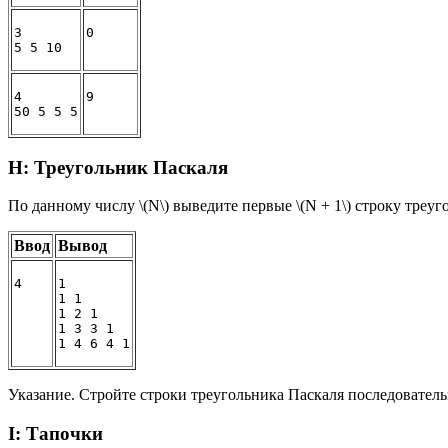
3

4

H: Треугольник Паскаля
По данному числу \(N\) выведите первые \(N + 1\) строку треу
Ввод
Вывод
4
1
1 1
1 2 1
1 3 3 1
1 4 6 4 1
Указание. Стройте строки треугольника Паскаля последователь
I: Тапочки