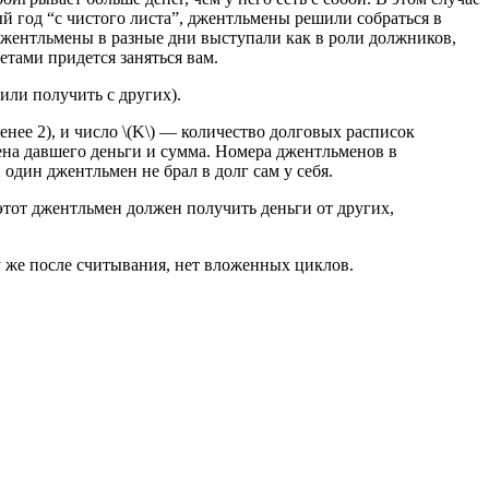
ый год “с чистого листа”, джентльмены решили собраться в
 джентльмены в разные дни выступали как в роли должников,
етами придется заняться вам.
или получить с других).
нее 2), и число \(K\) — количество долговых расписок
ьмена давшего деньги и сумма. Номера джентльменов в
один джентльмен не брал в долг сам у себя.
тот джентльмен должен получить деньги от других,
у же после считывания, нет вложенных циклов.