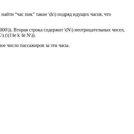
айти “час пик” такие \(k\) подряд идущих часов, что
000\)). Вторая строка содержит \(N\) неотрицательных чисел,
(1\le k \le N\)).
е число пассажиров за эти часы.