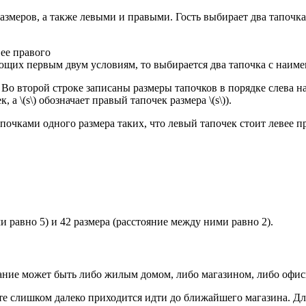
 размеров, а также левыми и правыми. Гость выбирает два тапо
ее правого
яющих первым двум условиям, то выбирается два тапочка с наи
. Во второй строке записаны размеры тапочков в порядке слева н
 а \(s\) обозначает правый тапочек размера \(s\)).
чками одного размера таких, что левый тапочек стоит левее пра
 равно 5) и 42 размера (расстояние между ними равно 2).
дание может быть либо жилым домом, либо магазином, либо офи
те слишком далеко приходится идти до ближайшего магазина. Дл