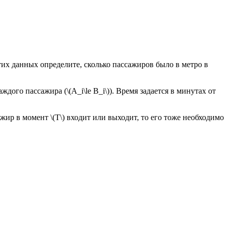
тих данных определите, сколько пассажиров было в метро в
аждого пассажира (\(A_i\le B_i\)). Время задается в минутах от
жир в момент \(T\) входит или выходит, то его тоже необходимо