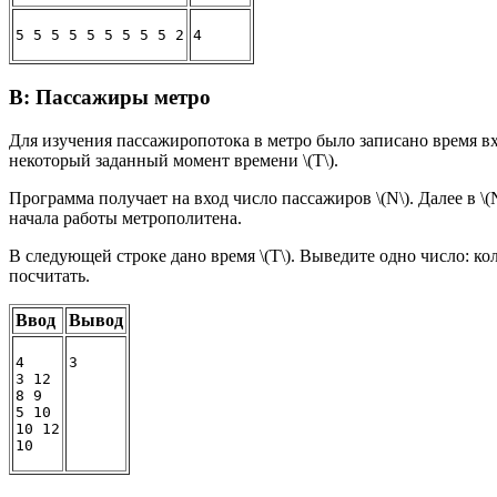
5 5 5 5 5 5 5 5 5 2
4
B: Пассажиры метро
Для изучения пассажиропотока в метро было записано время вх
некоторый заданный момент времени \(T\).
Программа получает на вход число пассажиров \(N\). Далее в \(N\
начала работы метрополитена.
В следующей строке дано время \(T\). Выведите одно число: ко
посчитать.
Ввод
Вывод
4

3
3 12

8 9

5 10

10 12
