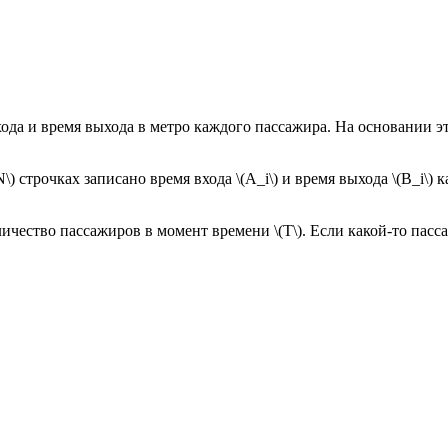
ода и время выхода в метро каждого пассажира. На основании э
) строчках записано время входа \(A_i\) и время выхода \(B_i\) к
личество пассажиров в момент времени \(T\). Если какой-то пасса