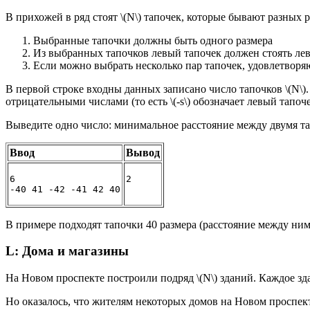
В прихожей в ряд стоят \(N\) тапочек, которые бывают разных
Выбранные тапочки должны быть одного размера
Из выбранных тапочков левый тапочек должен стоять лев
Если можно выбрать несколько пар тапочек, удовлетвор
В первой строке входны данных записано число тапочков \(N\)
отрицательными числами (то есть \(-s\) обозначает левый тапочек,
Выведите одно число: минимальное расстояние между двумя тапо
Ввод
Вывод
6

2
-40 41 -42 -41 42 40
В примере подходят тапочки 40 размера (расстояние между ними
L: Дома и магазины
На Новом проспекте построили подряд \(N\) зданий. Каждое з
Но оказалось, что жителям некоторых домов на Новом проспек