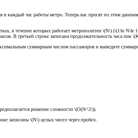
в каждый час работы метро. Теперь вас просят по этим данным н
х, в течение которых работает метрополитен \(N\) (\(1\le N\le 1
в. В третьей строке записана продолжительность часа пик \(K\) (\
аксимальным суммарным числом пассажиров и выведите суммарно
редполагается решение сложности \(O(N^2\)).
роке записаны \(N\) целых чисел через пробел.