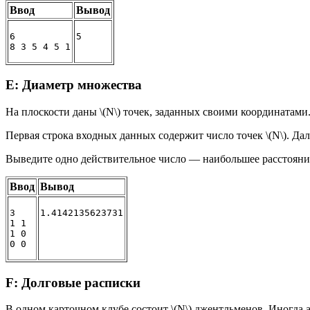
Ввод
Вывод
6
5
8 3 5 4 5 1
E: Диаметр множества
На плоскости даны \(N\) точек, заданных своими координатами
Первая строка входных данных содержит число точек \(N\). Далее
Выведите одно действительное число — наибольшее расстояние
Ввод
Вывод
3

1.4142135623731
1 1

1 0

F: Долговые расписки
В одном карточном клубе состоит \(N\) джентльменов. Иногда аз