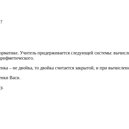
л?
форматике. Учитель придерживается следующей системы: вычисля
арифметического.
енка – не двойка, то двойка считается закрытой, и при вычисле
енки Васи.
у.