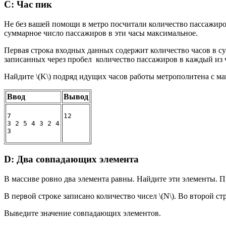
C: Час пик
Не без вашей помощи в метро посчитали количество пассажиров 
суммарное число пассажиров в эти часы максимальное.
Первая строка входных данных содержит количество часов в сутка
записанных через пробел количество пассажиров в каждый из часо
Найдите \(K\) подряд идущих часов работы метрополитена с м
Ввод
Вывод
7

12
3 2 5 4 3 2 4

D: Два совпадающих элемента
В массиве ровно два элемента равны. Найдите эти элементы. П
В первой строке записано количество чисел \(N\). Во второй ст
Выведите значение совпадающих элементов.