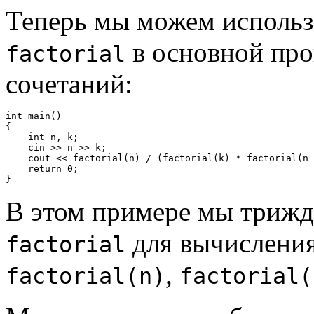
Теперь мы можем исполь
в основной про
factorial
сочетаний:
int main()

{

    int n, k;

    cin >> n >> k;

    cout << factorial(n) / (factorial(k) * factorial(n 
    return 0;

В этом примере мы триж
для вычисления
factorial
,
factorial(n)
factorial(