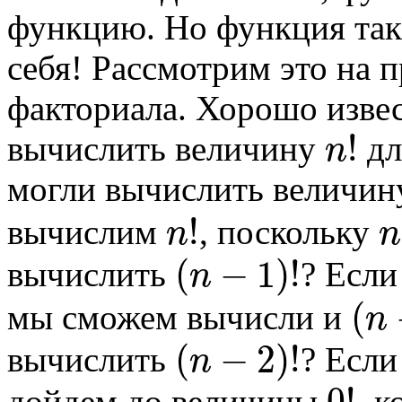
функцию. Но функция так
себя! Рассмотрим это на
факториала. Хорошо изве
!
вычислить величину
дл
n
могли вычислить величи
!
вычислим
, поскольку
n
n
(
−
1
)
!
вычислить
? Есл
n
(
мы сможем вычисли и
n
(
−
2
)
!
вычислить
? Если
n
дойдем до величины
, 