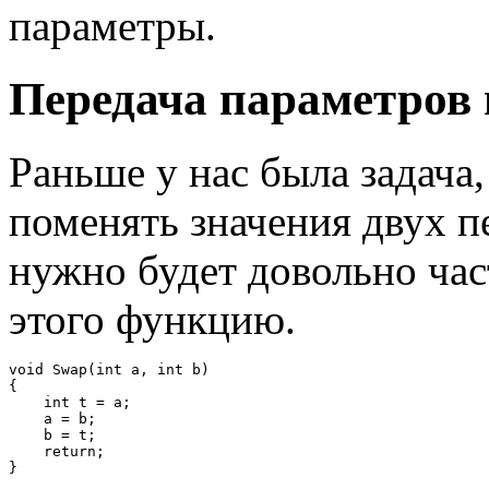
параметры.
Передача параметров 
Раньше у нас была задача,
поменять значения двух п
нужно будет довольно час
этого функцию.
void Swap(int a, int b)

{

    int t = a;

    a = b;

    b = t;

    return;

}
