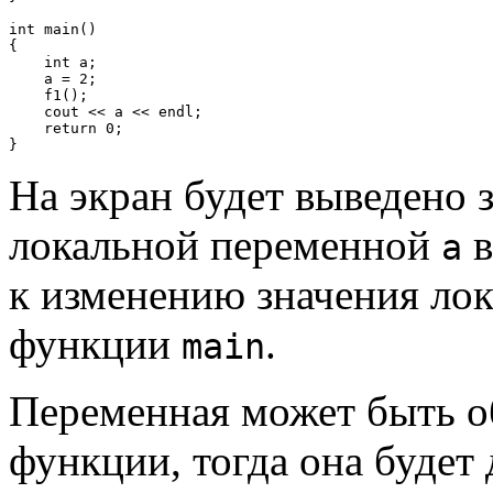
int main()

{

    int a;

    a = 2;

    f1();

    cout << a << endl;

    return 0;

На экран будет выведено з
локальной переменной
в
a
к изменению значения ло
функции
.
main
Переменная может быть об
функции, тогда она будет