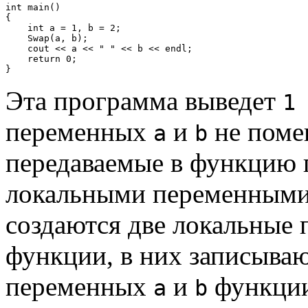
int main()

{

    int a = 1, b = 2;

    Swap(a, b);

    cout << a << " " << b << endl;

    return 0;

Эта программа выведет
1
переменных
и
не помен
a
b
передаваемые в функцию 
локальными переменными,
создаются две локальные
функции, в них записываю
переменных
и
функци
a
b