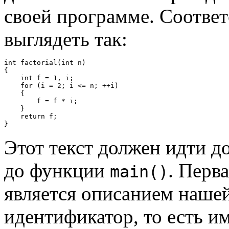
своей программе. Соотве
выглядеть так:
int factorial(int n)

{

    int f = 1, i;

    for (i = 2; i <= n; ++i)

    {

        f = f * i;

    }

    return f;

Этот текст должен идти д
до функции
. Перв
main()
является описанием наше
идентификатор, то есть и