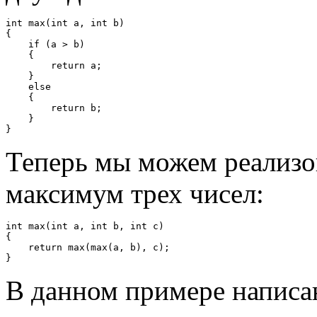
int max(int a, int b)

{

    if (a > b)

    {

        return a;

    }

    else

    {

        return b;

    }

Теперь мы можем реализ
максимум трех чисел:
int max(int a, int b, int c)

{

    return max(max(a, b), c);

В данном примере написа