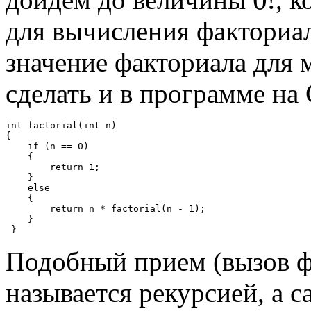
0
!
для вычисления факториа
значение факториала для 
сделать и в программе на
int factorial(int n)

{

    if (n == 0)

    {

        return 1;

    }

    else

    {

        return n * factorial(n - 1);

    }

Подобный прием (вызов ф
называется рекурсией, а 