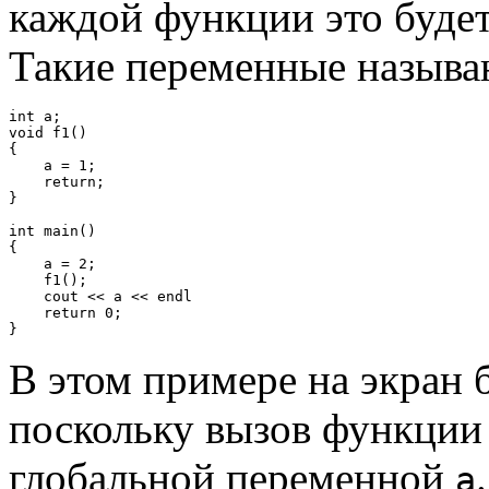
каждой функции это будет
Такие переменные назыв
int a;

void f1()

{

    a = 1;

    return;

}

int main()

{

    a = 2;

    f1();

    cout << a << endl

    return 0;

В этом примере на экран б
поскольку вызов функци
глобальной переменной
.
a