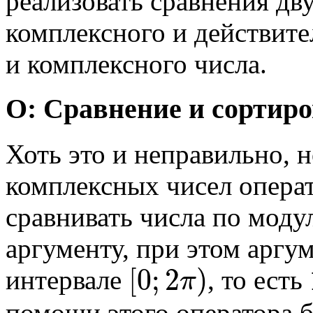
реализовать сравнения дв
комплексного и действите
и комплексного числа.
O: Сравнение и сортир
Хоть это и неправильно, 
комплексных чисел опера
сравнивать числа по мод
аргументу, при этом аргу
[
0
;
2
)
интервале
, то есть
π
помощи этого оператора б