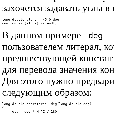
захочется задавать углы в 
long double alpha = 45.0_deg;

В данном примере
— 
_deg
пользователем литерал, к
предшествующей констант
для перевода значения ко
Для этого нужно предвари
следующим образом:
long double operator"" _deg(long double deg)

{

    return deg * M_PI / 180;
