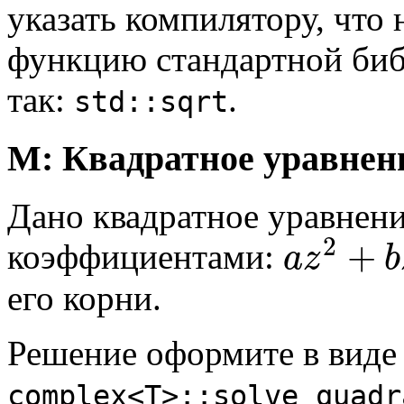
указать компилятору, что
функцию стандартной биб
так:
.
std::sqrt
M: Квадратное уравнен
Дано квадратное уравнен
2
+
коэффициентами:
a
z
b
его корни.
Решение оформите в виде
complex<T>::solve_quadr