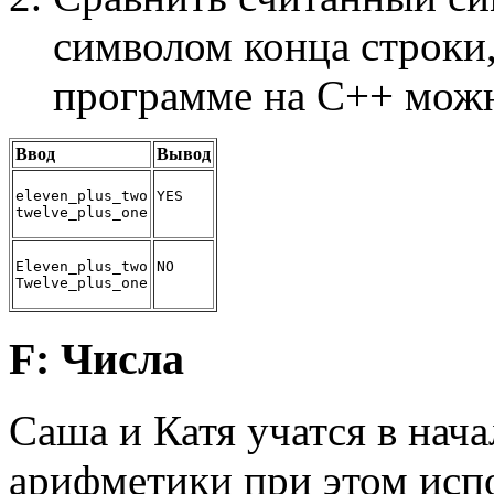
символом конца строки,
программе на C++ можн
Ввод
Вывод
eleven_plus_two
YES
twelve_plus_one
Eleven_plus_two
NO
Twelve_plus_one
F: Числа
Саша и Катя учатся в нач
арифметики при этом испо