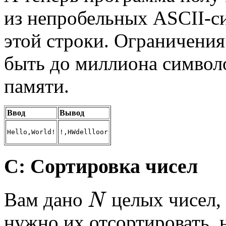
из непробельных ASCII-с
этой строки. Ограничения
быть до миллиона символо
памяти.
Ввод
Вывод
Hello,World!
!,HWdellloor
C: Сортировка чисел
Вам дано
целых чисел,
N
нужно их отсортировать, н