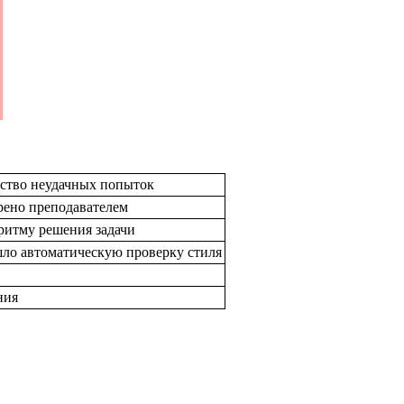
чество неудачных попыток
ерено преподавателем
оритму решения задачи
ло автоматическую проверку стиля
ния