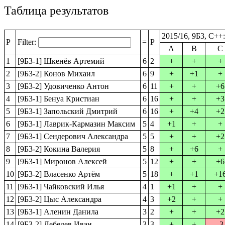
Таблица результатов
2015/16, 9Б3, C++
P
Filter:
=
P
A
B
C
1
[9Б3-1] Шкенёв Артемий
6
2
+
+
+
2
[9Б3-2] Конов Михаил
6
9
+
+1
+
3
[9Б3-2] Удовиченко Антон
6
11
+
+
+6
4
[9Б3-1] Бенуа Кристиан
6
16
+
+
+3
5
[9Б3-1] Запольский Дмитрий
6
16
+
+4
+2
6
[9Б3-1] Лаврик-Кармазин Максим
5
4
+1
+
+
7
[9Б3-1] Сендерович Александра
5
5
+
+
+2
8
[9Б3-2] Кокина Валерия
5
8
+
+6
+
9
[9Б3-1] Миронов Алексей
5
12
+
+
+6
10
[9Б3-2] Власенко Артём
5
18
+
+1
+1
11
[9Б3-1] Чайковский Илья
4
1
+1
+
+
12
[9Б3-2] Цыс Александра
4
3
+2
+
+
13
[9Б3-1] Аленин Данила
3
2
+
+
+2
14
[9Б3-2] Лебедев Иван
3
3
+
+
-3