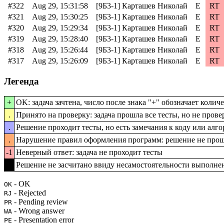
#322
Aug 29, 15:31:58
[9Б3-1] Карташев Николай
E
RT
#321
Aug 29, 15:30:25
[9Б3-1] Карташев Николай
E
RT
#320
Aug 29, 15:29:34
[9Б3-1] Карташев Николай
E
RT
#319
Aug 29, 15:28:40
[9Б3-1] Карташев Николай
E
RT
#318
Aug 29, 15:26:44
[9Б3-1] Карташев Николай
E
RT
#317
Aug 29, 15:26:09
[9Б3-1] Карташев Николай
E
RT
Легенда
+
OK: задача зачтена, число после знака "+" обозначает коли
.
Принято на проверку: задача прошла все тесты, но не пров
.
Решение проходит тесты, но есть замечания к коду или алг
.
Нарушение правил оформления программ: решение не прош
-1
Неверный ответ: задача не проходит тесты
-1
Решение не засчитано ввиду несамостоятельности выполне
- OK
OK
- Rejected
RJ
- Pending review
PR
- Wrong answer
WA
- Presentation error
PE