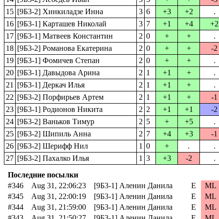
15
[9Б3-2] Хинкиладзе Инна
3
6
+3
+2
.
16
[9Б3-1] Карташев Николай
3
7
+1
+4
+2
17
[9Б3-1] Матвеев Константин
2
0
+
+
.
18
[9Б3-2] Романова Екатерина
2
0
+
+
-2
19
[9Б3-1] Фомичев Степан
2
0
+
+
.
20
[9Б3-1] Давыдова Арина
2
1
+1
+
.
21
[9Б3-1] Деркач Илья
2
1
+1
+
.
22
[9Б3-2] Порфирьев Артем
2
1
+1
+
-1
23
[9Б3-1] Родионов Никита
2
2
+1
+1
-2
24
[9Б3-2] Ваньков Тимур
2
5
+
+5
.
25
[9Б3-2] Шипиль Анна
2
7
+4
+3
-1
26
[9Б3-2] Шерифф Нил
1
0
+
.
.
27
[9Б3-2] Пахалко Илья
1
3
+3
-2
.
Последние посылки
#346
Aug 31, 22:06:23
[9Б3-1] Аленин Данила
E
ML
#345
Aug 31, 22:00:19
[9Б3-1] Аленин Данила
E
ML
#344
Aug 31, 21:59:00
[9Б3-1] Аленин Данила
E
ML
#343
Aug 31, 21:50:27
[9Б3-1] Аленин Данила
E
ML