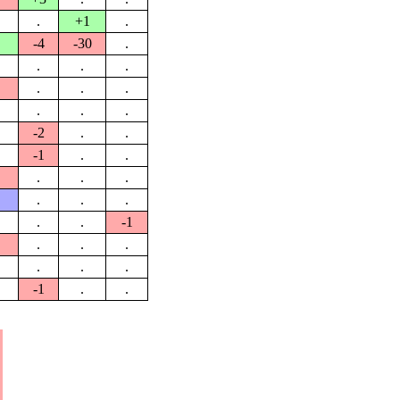
.
+1
.
-4
-30
.
.
.
.
.
.
.
.
.
.
-2
.
.
-1
.
.
.
.
.
.
.
.
.
.
-1
.
.
.
.
.
.
-1
.
.