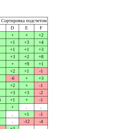
: Сортировка подсчетом
D
E
F
+
+
+2
+1
+3
+4
+1
+1
+3
+3
+2
+8
+
+9
+1
+2
+1
-1
-6
+
+3
+2
+
-1
+3
+3
-2
6
+1
+
-1
+
.
.
.
+1
-1
.
-12
-4
+3
.
.