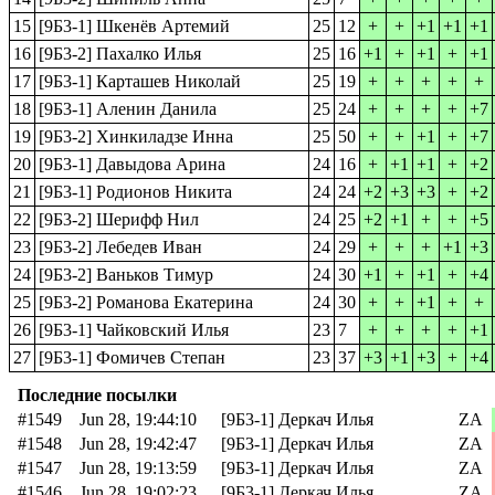
15
[9Б3-1] Шкенёв Артемий
25
12
+
+
+1
+1
+1
16
[9Б3-2] Пахалко Илья
25
16
+1
+
+1
+
+1
17
[9Б3-1] Карташев Николай
25
19
+
+
+
+
+
18
[9Б3-1] Аленин Данила
25
24
+
+
+
+
+7
19
[9Б3-2] Хинкиладзе Инна
25
50
+
+
+1
+
+7
20
[9Б3-1] Давыдова Арина
24
16
+
+1
+1
+
+2
21
[9Б3-1] Родионов Никита
24
24
+2
+3
+3
+
+2
22
[9Б3-2] Шерифф Нил
24
25
+2
+1
+
+
+5
23
[9Б3-2] Лебедев Иван
24
29
+
+
+
+1
+3
24
[9Б3-2] Ваньков Тимур
24
30
+1
+
+1
+
+4
25
[9Б3-2] Романова Екатерина
24
30
+
+
+1
+
+
26
[9Б3-1] Чайковский Илья
23
7
+
+
+
+
+1
27
[9Б3-1] Фомичев Степан
23
37
+3
+1
+3
+
+4
Последние посылки
#1549
Jun 28, 19:44:10
[9Б3-1] Деркач Илья
ZA
#1548
Jun 28, 19:42:47
[9Б3-1] Деркач Илья
ZA
#1547
Jun 28, 19:13:59
[9Б3-1] Деркач Илья
ZA
#1546
Jun 28, 19:02:23
[9Б3-1] Деркач Илья
ZA