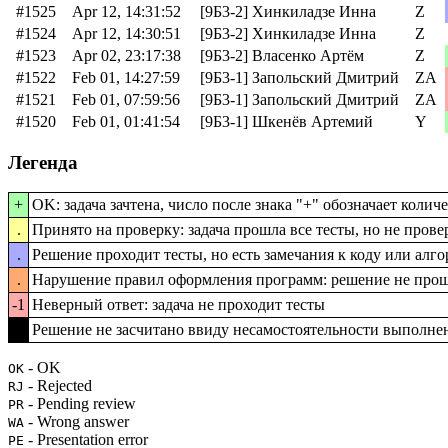
#1525
Apr 12, 14:31:52
[9Б3-2] Хинкиладзе Инна
Z
#1524
Apr 12, 14:30:51
[9Б3-2] Хинкиладзе Инна
Z
#1523
Apr 02, 23:17:38
[9Б3-2] Власенко Артём
Z
#1522
Feb 01, 14:27:59
[9Б3-1] Запольский Дмитрий
ZA
#1521
Feb 01, 07:59:56
[9Б3-1] Запольский Дмитрий
ZA
#1520
Feb 01, 01:41:54
[9Б3-1] Шкенёв Артемий
Y
Легенда
+
OK: задача зачтена, число после знака "+" обозначает коли
.
Принято на проверку: задача прошла все тесты, но не пров
.
Решение проходит тесты, но есть замечания к коду или алг
.
Нарушение правил оформления программ: решение не прош
-1
Неверный ответ: задача не проходит тесты
-1
Решение не засчитано ввиду несамостоятельности выполне
- OK
OK
- Rejected
RJ
- Pending review
PR
- Wrong answer
WA
- Presentation error
PE