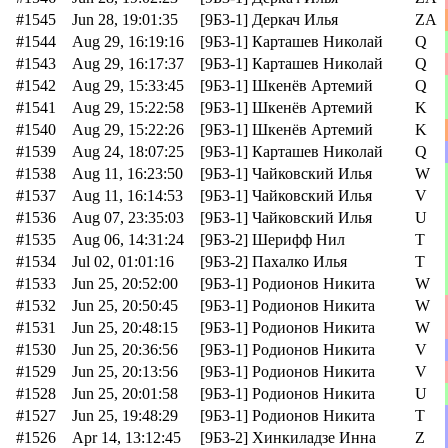
#1545
Jun 28, 19:01:35
[9Б3-1] Деркач Илья
ZA
#1544
Aug 29, 16:19:16
[9Б3-1] Карташев Николай
Q
#1543
Aug 29, 16:17:37
[9Б3-1] Карташев Николай
Q
#1542
Aug 29, 15:33:45
[9Б3-1] Шкенёв Артемий
Q
#1541
Aug 29, 15:22:58
[9Б3-1] Шкенёв Артемий
K
#1540
Aug 29, 15:22:26
[9Б3-1] Шкенёв Артемий
K
#1539
Aug 24, 18:07:25
[9Б3-1] Карташев Николай
Q
#1538
Aug 11, 16:23:50
[9Б3-1] Чайковский Илья
W
#1537
Aug 11, 16:14:53
[9Б3-1] Чайковский Илья
V
#1536
Aug 07, 23:35:03
[9Б3-1] Чайковский Илья
U
#1535
Aug 06, 14:31:24
[9Б3-2] Шерифф Нил
T
#1534
Jul 02, 01:01:16
[9Б3-2] Пахалко Илья
T
#1533
Jun 25, 20:52:00
[9Б3-1] Родионов Никита
W
#1532
Jun 25, 20:50:45
[9Б3-1] Родионов Никита
W
#1531
Jun 25, 20:48:15
[9Б3-1] Родионов Никита
W
#1530
Jun 25, 20:36:56
[9Б3-1] Родионов Никита
V
#1529
Jun 25, 20:13:56
[9Б3-1] Родионов Никита
V
#1528
Jun 25, 20:01:58
[9Б3-1] Родионов Никита
U
#1527
Jun 25, 19:48:29
[9Б3-1] Родионов Никита
T
#1526
Apr 14, 13:12:45
[9Б3-2] Хинкиладзе Инна
Z