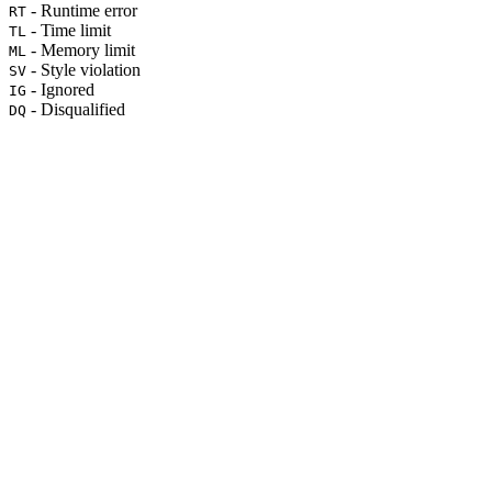
- Runtime error
RT
- Time limit
TL
- Memory limit
ML
- Style violation
SV
- Ignored
IG
- Disqualified
DQ