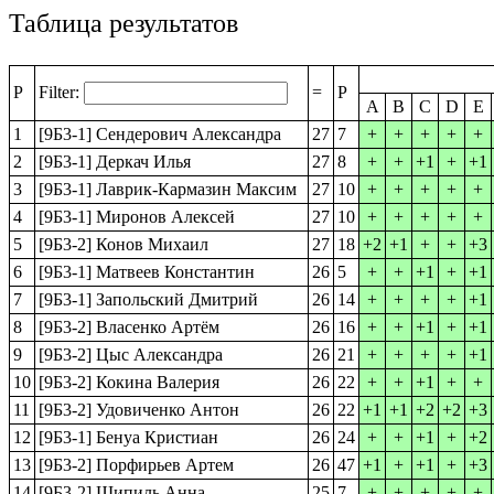
Таблица результатов
P
Filter:
=
P
A
B
C
D
E
1
[9Б3-1] Сендерович Александра
27
7
+
+
+
+
+
2
[9Б3-1] Деркач Илья
27
8
+
+
+1
+
+1
3
[9Б3-1] Лаврик-Кармазин Максим
27
10
+
+
+
+
+
4
[9Б3-1] Миронов Алексей
27
10
+
+
+
+
+
5
[9Б3-2] Конов Михаил
27
18
+2
+1
+
+
+3
6
[9Б3-1] Матвеев Константин
26
5
+
+
+1
+
+1
7
[9Б3-1] Запольский Дмитрий
26
14
+
+
+
+
+1
8
[9Б3-2] Власенко Артём
26
16
+
+
+1
+
+1
9
[9Б3-2] Цыс Александра
26
21
+
+
+
+
+1
10
[9Б3-2] Кокина Валерия
26
22
+
+
+1
+
+
11
[9Б3-2] Удовиченко Антон
26
22
+1
+1
+2
+2
+3
12
[9Б3-1] Бенуа Кристиан
26
24
+
+
+1
+
+2
13
[9Б3-2] Порфирьев Артем
26
47
+1
+
+1
+
+3
14
[9Б3-2] Шипиль Анна
25
7
+
+
+
+
+