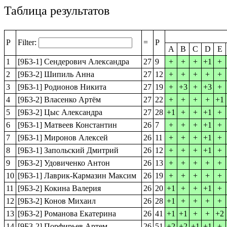
Таблица результатов
P
Filter:
=
P
A
B
C
D
E
1
[9Б3-1] Сендерович Александра
27
9
+
+
+
+1
+
2
[9Б3-2] Шипиль Анна
27
12
+
+
+
+
+
3
[9Б3-1] Родионов Никита
27
19
+
+3
+
+3
+
4
[9Б3-2] Власенко Артём
27
22
+
+
+
+
+1
5
[9Б3-2] Цыс Александра
27
28
+1
+
+
+1
+
6
[9Б3-1] Матвеев Константин
26
7
+
+
+
+1
+
7
[9Б3-1] Миронов Алексей
26
11
+
+
+
+1
+
8
[9Б3-1] Запольский Дмитрий
26
12
+
+
+
+1
+
9
[9Б3-2] Удовиченко Антон
26
13
+
+
+
+
+
10
[9Б3-1] Лаврик-Кармазин Максим
26
19
+
+
+
+
+
11
[9Б3-2] Кокина Валерия
26
20
+1
+
+
+1
+
12
[9Б3-2] Конов Михаил
26
28
+1
+
+
+
+
13
[9Б3-2] Романова Екатерина
26
41
+1
+1
+
+
+2
14
[9Б3-2] Порфирьев Артем
26
51
+2
+2
+1
+1
+