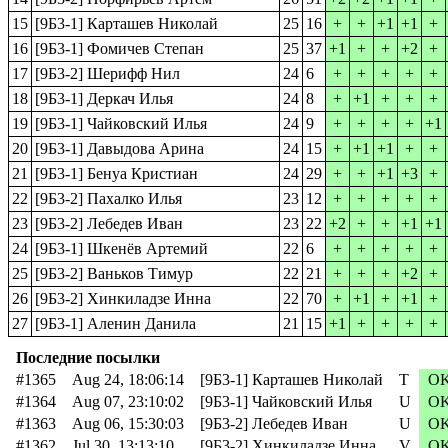
15
[9Б3-1] Карташев Николай
25
16
+
+
+1
+1
+
16
[9Б3-1] Фомичев Степан
25
37
+1
+
+
+2
+
17
[9Б3-2] Шерифф Нил
24
6
+
+
+
+
+
18
[9Б3-1] Деркач Илья
24
8
+
+1
+
+
+
19
[9Б3-1] Чайковский Илья
24
9
+
+
+
+
+1
20
[9Б3-1] Давыдова Арина
24
15
+
+1
+1
+
+
21
[9Б3-1] Бенуа Кристиан
24
29
+
+
+1
+3
+
22
[9Б3-2] Пахалко Илья
23
12
+
+
+
+
+
23
[9Б3-2] Лебедев Иван
23
22
+2
+
+
+1
+1
24
[9Б3-1] Шкенёв Артемий
22
6
+
+
+
+
+
25
[9Б3-2] Ваньков Тимур
22
21
+
+
+
+2
+
26
[9Б3-2] Хинкиладзе Инна
22
70
+
+1
+
+1
+
27
[9Б3-1] Аленин Данила
21
15
+1
+
+
+
+
Последние посылки
#1365
Aug 24, 18:06:14
[9Б3-1] Карташев Николай
T
O
#1364
Aug 07, 23:10:02
[9Б3-1] Чайковский Илья
U
O
#1363
Aug 06, 15:30:03
[9Б3-2] Лебедев Иван
U
O
#1362
Jul 30, 13:13:10
[9Б3-2] Хинкиладзе Инна
V
O