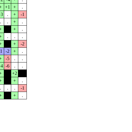
+
+1
+
.
+3
.
+
-1
.
.
+
.
+
-1
+
.
+
.
.
.
+
.
+
-2
-1
-2
+
.
+
-5
.
.
+4
-6
.
.
+
.
+2
.
+
.
+
.
.
.
.
-1
+
-1
+
.