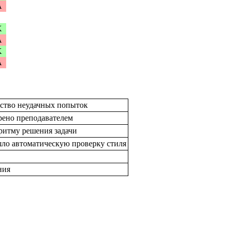
A
K
A
K
A
чество неудачных попыток
ерено преподавателем
оритму решения задачи
ло автоматическую проверку стиля
ния