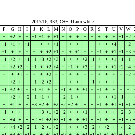
2015/16, 9Б3, C++: Цикл while
F
G
H
I
J
K
L
M
N
O
P
Q
R
S
T
U
V
W
+
+2
+
+
+1
+1
+
+1
+
+
+
+
+
+
+
+
+1
+2
+1
+1
+
+1
+
+
+
+1
+
+
+
+
+
+
+
+4
+
+2
+1
+
+
+
+
+
+2
+1
+
+
+1
+
+
+1
+
+1
+1
+3
+1
+2
+
+1
+1
+3
+2
+3
+1
+
+
+2
+1
+
+
+1
+1
+1
+
+2
+2
+
+1
+
+2
+4
+
+1
+
+3
+
+
+
+1
+2
+4
+
+
+1
+
+
+
+2
+
+
+
+
+
+
+
+
+
+
+2
+
+2
+
+
+1
+2
+2
+
+
+
+
+
+1
+
+
+
+
+
+1
+2
+1
+
+1
+1
+
+
+1
+
+
+1
+
+1
+
+
+
+
+
+2
+
+2
+1
+1
+
+
+2
+1
+
+
+
+
+
+1
+1
+
+
+1
+
+
+3
+2
+1
+2
+2
+2
+1
+
+
+1
+
+1
+1
+1
+1
+
+
+
+
+3
+1
+2
+2
+
+
+1
+
+
+
+
+2
+3
+
+4
+
+
+2
+1
+2
+3
+1
+
+
+1
+
+1
+
+
+1
+5
+4
+4
+2
+2
+1
+2
+1
+2
+
+
+
+3
+2
+
+2
+
+4
+2
+1
+4
+1
+1
+
+
+1
+1
+9
+
+
+4
+1
+1
+1
+1
+6
+7