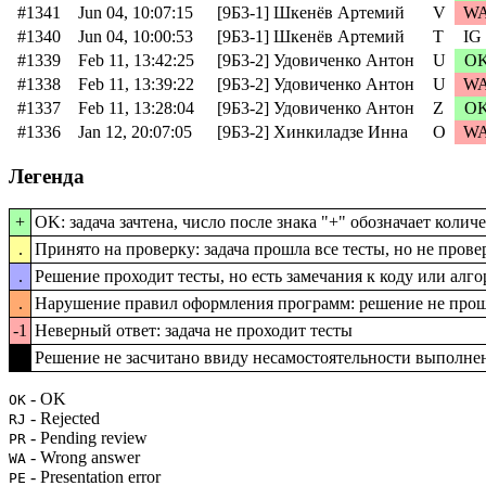
#1341
Jun 04, 10:07:15
[9Б3-1] Шкенёв Артемий
V
W
#1340
Jun 04, 10:00:53
[9Б3-1] Шкенёв Артемий
T
IG
#1339
Feb 11, 13:42:25
[9Б3-2] Удовиченко Антон
U
O
#1338
Feb 11, 13:39:22
[9Б3-2] Удовиченко Антон
U
W
#1337
Feb 11, 13:28:04
[9Б3-2] Удовиченко Антон
Z
O
#1336
Jan 12, 20:07:05
[9Б3-2] Хинкиладзе Инна
O
W
Легенда
+
OK: задача зачтена, число после знака "+" обозначает коли
.
Принято на проверку: задача прошла все тесты, но не пров
.
Решение проходит тесты, но есть замечания к коду или алг
.
Нарушение правил оформления программ: решение не прош
-1
Неверный ответ: задача не проходит тесты
-1
Решение не засчитано ввиду несамостоятельности выполне
- OK
OK
- Rejected
RJ
- Pending review
PR
- Wrong answer
WA
- Presentation error
PE