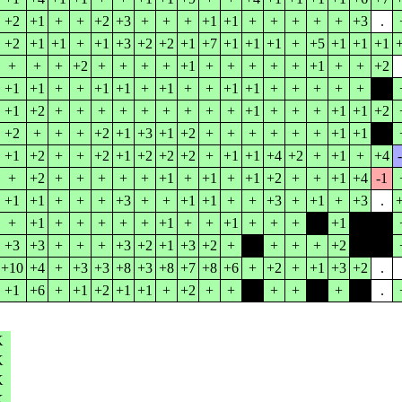
+2
+1
+
+
+2
+3
+
+
+
+1
+1
+
+
+
+
+
+3
.
+2
+1
+1
+
+1
+3
+2
+2
+1
+7
+1
+1
+1
+
+5
+1
+1
+1
+
+
+
+2
+
+
+
+
+1
+
+
+
+
+
+1
+
+
+2
+1
+1
+
+
+1
+1
+
+1
+
+
+1
+1
+
+
+
+
+
.
+1
+2
+
+
+
+
+
+
+
+
+
+1
+
+
+
+1
+1
+2
+2
+
+
+
+2
+1
+3
+1
+2
+
+
+
+
+
+
+1
+1
.
+1
+2
+
+
+2
+1
+2
+2
+2
+
+1
+1
+4
+2
+
+1
+
+4
+
+2
+
+
+
+
+
+1
+
+1
+
+1
+2
+
+
+1
+4
-1
+1
+1
+
+
+
+3
+
+
+1
+1
+
+
+3
+
+1
+
+3
.
+
+1
+
+
+
+
+
+1
+
+
+1
+
+
+
+
+1
+1
.
+3
+3
+
+
+
+3
+2
+1
+3
+2
+
+2
+
+
+
+2
+1
.
+10
+4
+
+3
+3
+8
+3
+8
+7
+8
+6
+
+2
+
+1
+3
+2
.
+1
+6
+
+1
+2
+1
+1
+
+2
+
+
.
+
+
.
+
.
.
K
K
K
K