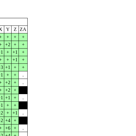
X
Y
Z
ZA
+
+
+
+
+
+2
+
+
+1
+
+1
+
+
+
+1
+
+3
+1
+
+
+1
+
+
.
+
+2
+
.
+
+2
+
-1
+1
+1
+
.
+1
+
+
.
+2
+
+1
.
+2
+4
+
-3
+
+6
+
.
+2
+4
+
.