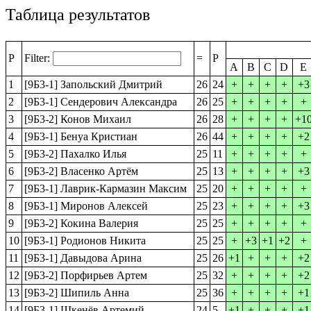
Таблица результатов
P
Filter:
=
P
A
B
C
D
E
1
[9Б3-1] Запольский Дмитрий
26
24
+
+
+
+
+3
2
[9Б3-1] Сендерович Александра
26
25
+
+
+
+
+
3
[9Б3-2] Конов Михаил
26
28
+
+
+
+
+1
4
[9Б3-1] Бенуа Кристиан
26
44
+
+
+
+
+2
5
[9Б3-2] Пахалко Илья
25
11
+
+
+
+
+
6
[9Б3-2] Власенко Артём
25
13
+
+
+
+
+3
7
[9Б3-1] Лаврик-Кармазин Максим
25
20
+
+
+
+
+
8
[9Б3-1] Миронов Алексей
25
23
+
+
+
+
+3
9
[9Б3-2] Кокина Валерия
25
25
+
+
+
+
+
10
[9Б3-1] Родионов Никита
25
25
+
+3
+1
+2
+
11
[9Б3-1] Давыдова Арина
25
26
+1
+
+
+
+2
12
[9Б3-2] Порфирьев Артем
25
32
+
+
+
+
+2
13
[9Б3-2] Шипиль Анна
25
36
+
+
+
+
+1
14
[9Б3-1] Шкенёв Артемий
24
5
+1
+
+
+
+1