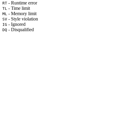
- Runtime error
RT
- Time limit
TL
- Memory limit
ML
- Style violation
SV
- Ignored
IG
- Disqualified
DQ