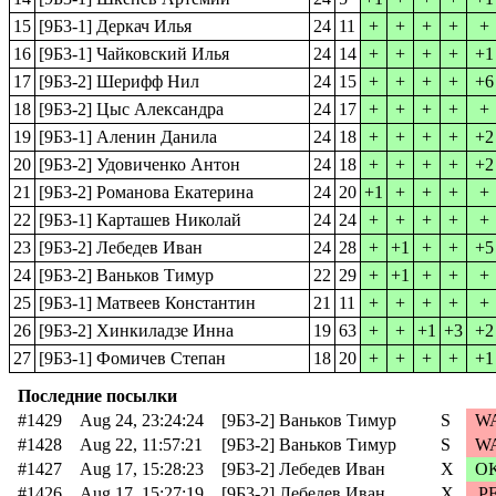
15
[9Б3-1] Деркач Илья
24
11
+
+
+
+
+
16
[9Б3-1] Чайковский Илья
24
14
+
+
+
+
+1
17
[9Б3-2] Шерифф Нил
24
15
+
+
+
+
+6
18
[9Б3-2] Цыс Александра
24
17
+
+
+
+
+
19
[9Б3-1] Аленин Данила
24
18
+
+
+
+
+2
20
[9Б3-2] Удовиченко Антон
24
18
+
+
+
+
+2
21
[9Б3-2] Романова Екатерина
24
20
+1
+
+
+
+
22
[9Б3-1] Карташев Николай
24
24
+
+
+
+
+
23
[9Б3-2] Лебедев Иван
24
28
+
+1
+
+
+5
24
[9Б3-2] Ваньков Тимур
22
29
+
+1
+
+
+
25
[9Б3-1] Матвеев Константин
21
11
+
+
+
+
+
26
[9Б3-2] Хинкиладзе Инна
19
63
+
+
+1
+3
+2
27
[9Б3-1] Фомичев Степан
18
20
+
+
+
+
+1
Последние посылки
#1429
Aug 24, 23:24:24
[9Б3-2] Ваньков Тимур
S
W
#1428
Aug 22, 11:57:21
[9Б3-2] Ваньков Тимур
S
W
#1427
Aug 17, 15:28:23
[9Б3-2] Лебедев Иван
X
O
#1426
Aug 17, 15:27:19
[9Б3-2] Лебедев Иван
X
P