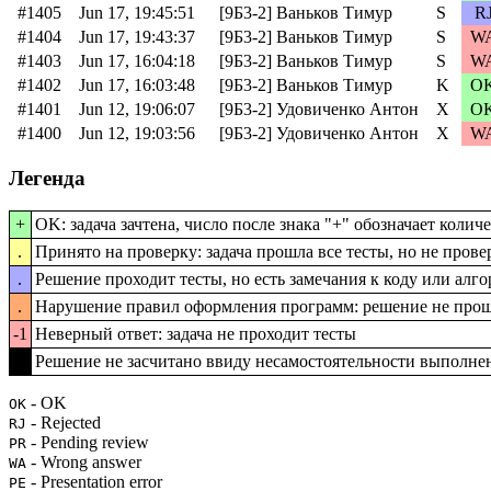
#1405
Jun 17, 19:45:51
[9Б3-2] Ваньков Тимур
S
R
#1404
Jun 17, 19:43:37
[9Б3-2] Ваньков Тимур
S
W
#1403
Jun 17, 16:04:18
[9Б3-2] Ваньков Тимур
S
W
#1402
Jun 17, 16:03:48
[9Б3-2] Ваньков Тимур
K
O
#1401
Jun 12, 19:06:07
[9Б3-2] Удовиченко Антон
X
O
#1400
Jun 12, 19:03:56
[9Б3-2] Удовиченко Антон
X
W
Легенда
+
OK: задача зачтена, число после знака "+" обозначает коли
.
Принято на проверку: задача прошла все тесты, но не пров
.
Решение проходит тесты, но есть замечания к коду или алг
.
Нарушение правил оформления программ: решение не прош
-1
Неверный ответ: задача не проходит тесты
-1
Решение не засчитано ввиду несамостоятельности выполне
- OK
OK
- Rejected
RJ
- Pending review
PR
- Wrong answer
WA
- Presentation error
PE