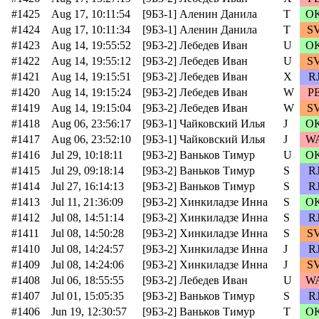
#1425
Aug 17, 10:11:54
[9Б3-1] Аленин Данила
T
O
#1424
Aug 17, 10:11:34
[9Б3-1] Аленин Данила
T
S
#1423
Aug 14, 19:55:52
[9Б3-2] Лебедев Иван
U
O
#1422
Aug 14, 19:55:12
[9Б3-2] Лебедев Иван
U
S
#1421
Aug 14, 19:15:51
[9Б3-2] Лебедев Иван
X
R
#1420
Aug 14, 19:15:24
[9Б3-2] Лебедев Иван
W
P
#1419
Aug 14, 19:15:04
[9Б3-2] Лебедев Иван
W
S
#1418
Aug 06, 23:56:17
[9Б3-1] Чайковский Илья
J
O
#1417
Aug 06, 23:52:10
[9Б3-1] Чайковский Илья
J
W
#1416
Jul 29, 10:18:11
[9Б3-2] Ваньков Тимур
U
O
#1415
Jul 29, 09:18:14
[9Б3-2] Ваньков Тимур
S
R
#1414
Jul 27, 16:14:13
[9Б3-2] Ваньков Тимур
S
R
#1413
Jul 11, 21:36:09
[9Б3-2] Хинкиладзе Инна
S
O
#1412
Jul 08, 14:51:14
[9Б3-2] Хинкиладзе Инна
S
R
#1411
Jul 08, 14:50:28
[9Б3-2] Хинкиладзе Инна
S
S
#1410
Jul 08, 14:24:57
[9Б3-2] Хинкиладзе Инна
J
R
#1409
Jul 08, 14:24:06
[9Б3-2] Хинкиладзе Инна
J
S
#1408
Jul 06, 18:55:55
[9Б3-2] Лебедев Иван
U
W
#1407
Jul 01, 15:05:35
[9Б3-2] Ваньков Тимур
S
R
#1406
Jun 19, 12:30:57
[9Б3-2] Ваньков Тимур
T
O