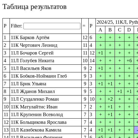
Таблица результатов
2024/25, 11КЛ, Pyth
P
Filter:
=
P
A
B
C
D
1
11К Барков Артём
12
6
+
+
+
+
2
11К Чертович Леонид
11
4
+
+
+
+
3
11Л Бочаров Сергей
11
12
+1
+
+
+
4
11Л Голубев Никита
10
14
+
+
+
+6
5
11Л Васильев Яков
9
2
+1
+
+
+
6
11К Бобков-Нойманн Глеб
9
3
+
+
+
+
7
11Л Брик Ульяна
9
3
+1
+1
+
+
8
11Л Жданов Михаил
9
5
+
+
+1
+1
9
11Л Суздаленко Роман
9
10
+
+2
+
+
10
11К Матулайтис Иван
7
2
+
+1
+
+
11
11Л Крупенин Всеволод
7
3
+
+1
+
+
12
11К Больщикова Ярослава
7
4
+
+
+
+
13
11Л Казибекова Камила
7
4
+1
+1
+
+
14
11Л Васильева Фотиния
7
6
+5
+
+
+