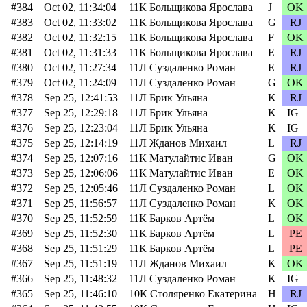
#384
Oct 02, 11:34:04
11К Больщикова Ярослава
J
OK
#383
Oct 02, 11:33:02
11К Больщикова Ярослава
G
RJ
#382
Oct 02, 11:32:15
11К Больщикова Ярослава
F
OK
#381
Oct 02, 11:31:33
11К Больщикова Ярослава
E
RJ
#380
Oct 02, 11:27:34
11Л Суздаленко Роман
E
RJ
#379
Oct 02, 11:24:09
11Л Суздаленко Роман
G
OK
#378
Sep 25, 12:41:53
11Л Брик Ульяна
K
RJ
#377
Sep 25, 12:29:18
11Л Брик Ульяна
K
IG
#376
Sep 25, 12:23:04
11Л Брик Ульяна
K
IG
#375
Sep 25, 12:14:19
11Л Жданов Михаил
L
RJ
#374
Sep 25, 12:07:16
11К Матулайтис Иван
G
OK
#373
Sep 25, 12:06:06
11К Матулайтис Иван
E
OK
#372
Sep 25, 12:05:46
11Л Суздаленко Роман
L
OK
#371
Sep 25, 11:56:57
11Л Суздаленко Роман
K
OK
#370
Sep 25, 11:52:59
11К Барков Артём
L
OK
#369
Sep 25, 11:52:30
11К Барков Артём
L
PE
#368
Sep 25, 11:51:29
11К Барков Артём
L
PE
#367
Sep 25, 11:51:19
11Л Жданов Михаил
K
OK
#366
Sep 25, 11:48:32
11Л Суздаленко Роман
K
IG
#365
Sep 25, 11:46:10
10К Столяренко Екатерина
H
RJ