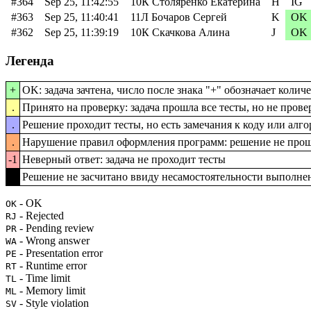
#364
Sep 25, 11:42:55
10К Столяренко Екатерина
H
IG
#363
Sep 25, 11:40:41
11Л Бочаров Сергей
K
OK
#362
Sep 25, 11:39:19
10К Скачкова Алина
J
OK
Легенда
+
OK: задача зачтена, число после знака "+" обозначает коли
.
Принято на проверку: задача прошла все тесты, но не пров
.
Решение проходит тесты, но есть замечания к коду или алг
.
Нарушение правил оформления программ: решение не прош
-1
Неверный ответ: задача не проходит тесты
-1
Решение не засчитано ввиду несамостоятельности выполне
- OK
OK
- Rejected
RJ
- Pending review
PR
- Wrong answer
WA
- Presentation error
PE
- Runtime error
RT
- Time limit
TL
- Memory limit
ML
- Style violation
SV