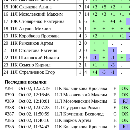
15
10К Скачкова Алина
7
14
+3
+5
+2
+
16
11Л Мозолевский Максим
7
14
+2
+3
+1
+1
17
10К Столяренко Екатерина
6
6
+1
+
+4
+1
18
11Л Акулов Михаил
5
1
+
+
+
+
19
11К Коробкова Ярослава
4
3
+2
+
+
+1
20
11К Рыженков Артем
2
0
+
+
.
.
21
11К Столетова Евгения
2
0
+
+
-1
.
22
11Л Шиловский Никита
2
0
-1
+
-1
+
23
11К Семено Кирилл
2
1
+1
+
-3
.
24
11Л Стрельченок Егор
1
4
+4
-3
-1
.
Последние посылки
#391
Oct 02, 12:22:19
11К Больщикова Ярослава
E
OK
#390
Oct 02, 12:16:46
11Л Мозолевский Максим
E
OK
#389
Oct 02, 12:10:01
11Л Мозолевский Максим
E
RJ
#388
Oct 02, 12:07:28
11Л Суздаленко Роман
E
OK
#387
Oct 02, 11:50:59
11Л Крупенин Всеволод
G
OK
#386
Oct 02, 11:40:16
11К Барков Артём
H
OK
#385
Oct 02, 11:34:43
11К Больщикова Ярослава
H
RJ